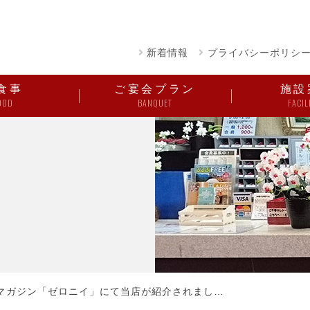
新着情報
プライバシーポリシ
食事
ご宴会プラン
施設
OOD
BANQUET
FACIL
マガジン「ゼロニイ」にて当店が紹介されまし